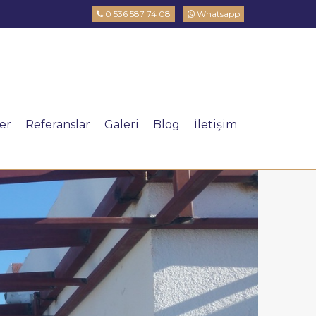
0 536 587 74 08
Whatsapp
ler
Referanslar
Galeri
Blog
İletişim