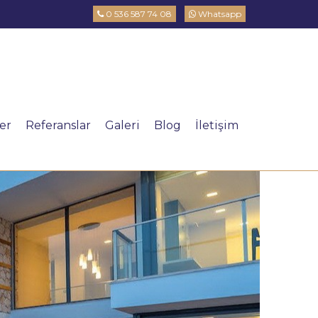
0 536 587 74 08
Whatsapp
ler
Referanslar
Galeri
Blog
İletişim