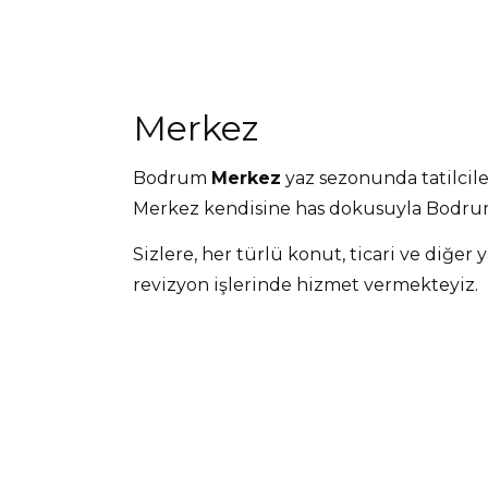
Merkez
Bodrum
Merkez
yaz sezonunda tatilciler
Merkez kendisine has dokusuyla Bodrum'
Sizlere, her türlü konut, ticari ve diğer 
revizyon işlerinde hizmet vermekteyiz.
Komple tadilat
ve dekorasyon işleriyle 
işleriniz, Bodrum ve Merkez çevresind
Yazlık evinizin teknik işleri, taş ev için 
yenileme, dekorasyon, restorasyon, tasa