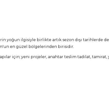
in yoğun ilgisiyle birlikte artık sezon dışı tarihlerde de
un en güzel bölgelerinden birisidir.
yapılar için; yeni projeler, anahtar teslim tadilat, tamira
birlikte, mühendislik, mimari, iç mimari, peyzaj hizmetl
e uzman kadromuz ile çözüm sağlamaktayız.
özel uygulamalar, villa, ev, dubleks, daire, rezidans gibi h
rım hizmetleri vermekteyiz.