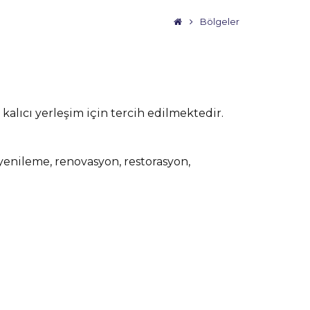
Bölgeler
 kalıcı yerleşim için tercih edilmektedir.
t, yenileme, renovasyon, restorasyon,
eri, evinizde iş yerinizde bakım onarım
er türlü yapılarda, tadilat, bakım, onarım,