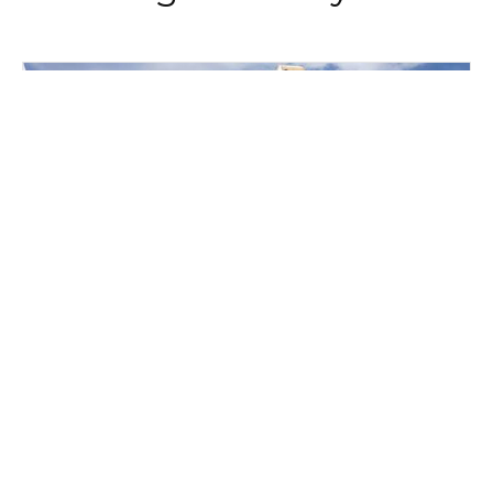
Drenaj
20/12/2022 - 07:56
3138
Drenaj temellerde, konutları yüzeysel ve yeraltı sularının
yol açacağı zararlardan korunmak amacı ile yapılan su ve
nem yalıtımı yapabilen özel bir uzmanlık işidir.