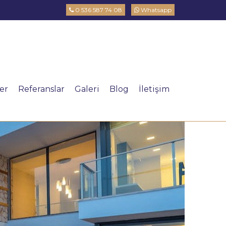
0 536 587 74 08
Whatsapp
ler
Referanslar
Galeri
Blog
İletişim