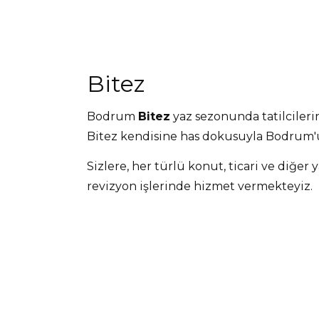
Bitez
Bodrum
Bitez
yaz sezonunda tatilcilerin
Bitez kendisine has dokusuyla Bodrum'u
Sizlere, her türlü konut, ticari ve diğer 
revizyon işlerinde hizmet vermekteyiz.
Komple tadilat
ve dekorasyon işleriyle 
işleriniz, Bodrum ve Bitez çevresinde 
Yazlık evinizin teknik işleri, taş ev için 
yenileme, dekorasyon, restorasyon, tasa