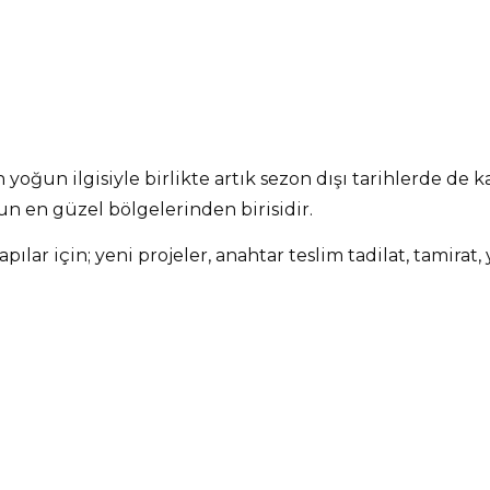
 yoğun ilgisiyle birlikte artık sezon dışı tarihlerde de k
n en güzel bölgelerinden birisidir.
yapılar için; yeni projeler, anahtar teslim tadilat, tamira
birlikte, mühendislik, mimari, iç mimari, peyzaj hizmetl
uzman kadromuz ile çözüm sağlamaktayız.
özel uygulamalar, villa, ev, dubleks, daire, rezidans gibi h
rım hizmetleri vermekteyiz.