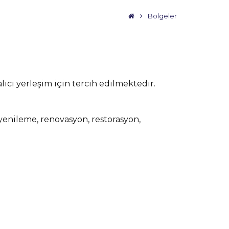
Bölgeler
alıcı yerleşim için tercih edilmektedir.
t, yenileme, renovasyon, restorasyon,
eri, evinizde iş yerinizde bakım onarım
er türlü yapılarda, tadilat, bakım, onarım,